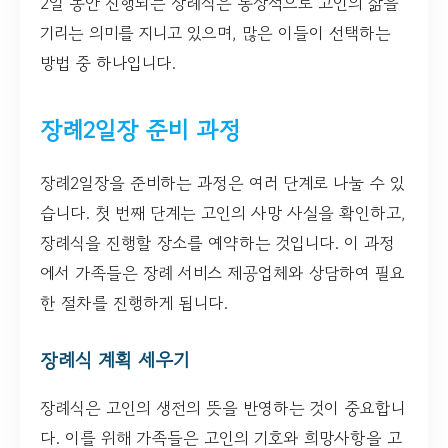
2일 동안 진행되는 장례식은 통상적으로 고인의 삶을
기리는 의미를 지니고 있으며, 많은 이들이 선택하는
방법 중 하나입니다.
장례2일장 준비 과정
장례2일장을 준비하는 과정은 여러 단계로 나눌 수 있
습니다. 첫 번째 단계는 고인의 사망 사실을 확인하고,
장례식을 진행할 장소를 예약하는 것입니다. 이 과정
에서 가족들은 장례 서비스 제공업체와 상담하여 필요
한 절차를 진행하게 됩니다.
장례식 계획 세우기
장례식은 고인의 생전의 뜻을 반영하는 것이 중요합니
다. 이를 위해 가족들은 고인의 기호와 희망사항을 고