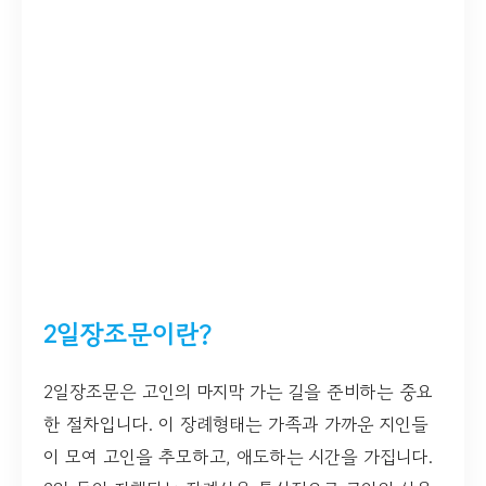
2일장조문이란?
2일장조문은 고인의 마지막 가는 길을 준비하는 중요
한 절차입니다. 이 장례형태는 가족과 가까운 지인들
이 모여 고인을 추모하고, 애도하는 시간을 가집니다.